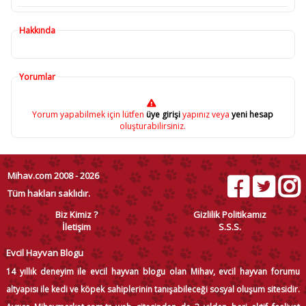
Hakkında
Yorumlar
Yorum yapabilmek için lütfen
üye girişi
yapınız veya
yeni hesap
oluşturabilirsiniz.
Mihav.com 2008 - 2026
Tüm hakları saklıdır.
Biz Kimiz ?
Gizlilik Politikamız
İletişim
S.S.S.
Evcil Hayvan Blogu
14 yıllık deneyim ile evcil hayvan blogu olan Mihav, evcil hayvan forumu
altyapısı ile kedi ve köpek sahiplerinin tanışabileceği sosyal oluşum sitesidir.