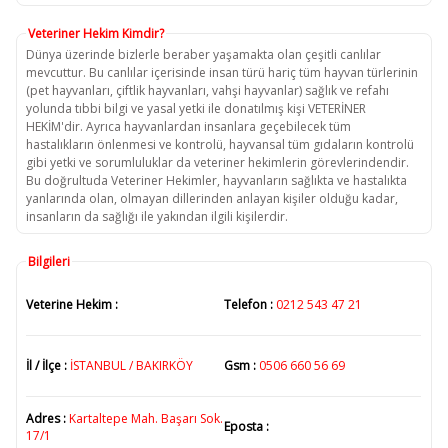
Veteriner Hekim Kimdir?
Dünya üzerinde bizlerle beraber yaşamakta olan çeşitli canlılar
mevcuttur. Bu canlılar içerisinde insan türü hariç tüm hayvan türlerinin
(pet hayvanları, çiftlik hayvanları, vahşi hayvanlar) sağlık ve refahı
yolunda tıbbi bilgi ve yasal yetki ile donatılmış kişi VETERİNER
HEKİM'dir. Ayrıca hayvanlardan insanlara geçebilecek tüm
hastalıkların önlenmesi ve kontrolü, hayvansal tüm gıdaların kontrolü
gibi yetki ve sorumluluklar da veteriner hekimlerin görevlerindendir.
Bu doğrultuda Veteriner Hekimler, hayvanların sağlıkta ve hastalıkta
yanlarında olan, olmayan dillerinden anlayan kişiler olduğu kadar,
insanların da sağlığı ile yakından ilgili kişilerdir.
Bilgileri
Veterine Hekim :
Telefon :
0212 543 47 21
İl / İlçe :
İSTANBUL / BAKIRKÖY
Gsm :
0506 660 56 69
Adres :
Kartaltepe Mah. Başarı Sok.
Eposta :
17/1