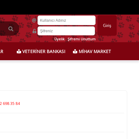
Üyelik
-
Şifremi Unuttum
AR
VETERİNER BANKASI
MİHAV MARKET
2 698 35 84