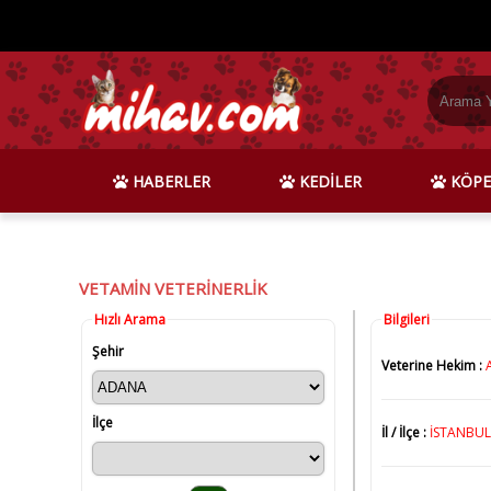
HABERLER
KEDİLER
KÖPE
VETAMİN VETERİNERLİK
Hızlı Arama
Bilgileri
Şehir
Veterine Hekim :
İlçe
İl / İlçe :
İSTANBUL