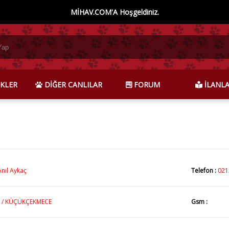
MİHAV.COM'A Hoşgeldiniz.
KLER
DİĞER CANLILAR
FORUM
İLANL
Anıl Aykaç
Telefon :
021
 / KÜÇÜKÇEKMECE
Gsm :