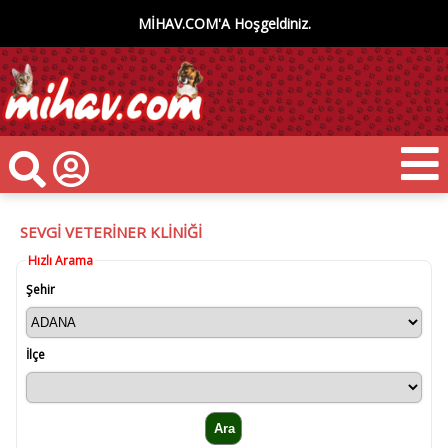
MİHAV.COM'A Hoşgeldiniz.
SEVGİ VETERİNER KLİNİĞİ
Hızlı Arama
Şehir
İlçe