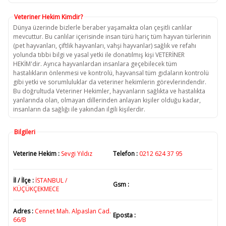
Veteriner Hekim Kimdir?
Dünya üzerinde bizlerle beraber yaşamakta olan çeşitli canlılar
mevcuttur. Bu canlılar içerisinde insan türü hariç tüm hayvan türlerinin
(pet hayvanları, çiftlik hayvanları, vahşi hayvanlar) sağlık ve refahı
yolunda tıbbi bilgi ve yasal yetki ile donatılmış kişi VETERİNER
HEKİM'dir. Ayrıca hayvanlardan insanlara geçebilecek tüm
hastalıkların önlenmesi ve kontrolü, hayvansal tüm gıdaların kontrolü
gibi yetki ve sorumluluklar da veteriner hekimlerin görevlerindendir.
Bu doğrultuda Veteriner Hekimler, hayvanların sağlıkta ve hastalıkta
yanlarında olan, olmayan dillerinden anlayan kişiler olduğu kadar,
insanların da sağlığı ile yakından ilgili kişilerdir.
Bilgileri
Veterine Hekim :
Sevgi Yıldız
Telefon :
0212 624 37 95
İl / İlçe :
İSTANBUL /
Gsm :
KÜÇÜKÇEKMECE
Adres :
Cennet Mah. Alpaslan Cad.
Eposta :
66/B