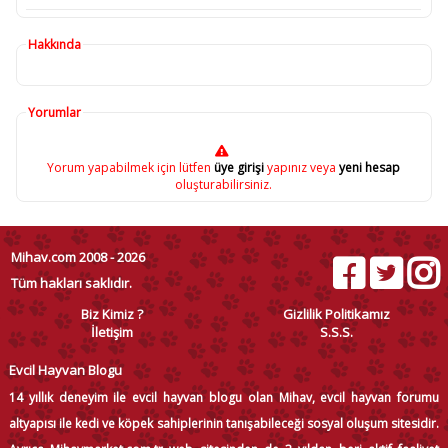
Hakkında
Yorumlar
Yorum yapabilmek için lütfen
üye girişi
yapınız veya
yeni hesap
oluşturabilirsiniz.
Mihav.com 2008 - 2026
Tüm hakları saklıdır.
Biz Kimiz ?
Gizlilik Politikamız
İletişim
S.S.S.
Evcil Hayvan Blogu
14 yıllık deneyim ile evcil hayvan blogu olan Mihav, evcil hayvan forumu
altyapısı ile kedi ve köpek sahiplerinin tanışabileceği sosyal oluşum sitesidir.