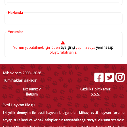
Hakkında
Yorumlar
Yorum yapabilmek için lütfen
üye girişi
yapınız veya
yeni hesap
oluşturabilirsiniz.
Mihav.com 2008 - 2026
Tüm hakları saklıdır.
Biz Kimiz ?
Gizlilik Politikamız
İletişim
S.S.S.
Evcil Hayvan Blogu
14 yıllık deneyim ile evcil hayvan blogu olan Mihav, evcil hayvan forumu
altyapısı ile kedi ve köpek sahiplerinin tanışabileceği sosyal oluşum sitesidir.