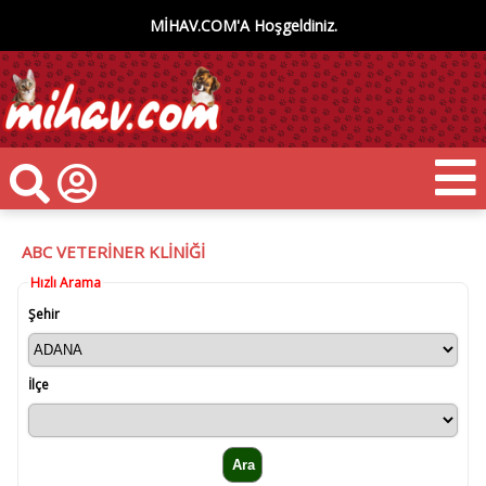
MİHAV.COM'A Hoşgeldiniz.
ABC VETERİNER KLİNİĞİ
Hızlı Arama
Şehir
İlçe