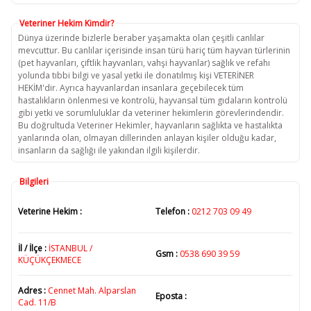
Veteriner Hekim Kimdir?
Dünya üzerinde bizlerle beraber yaşamakta olan çeşitli canlılar
mevcuttur. Bu canlılar içerisinde insan türü hariç tüm hayvan türlerinin
(pet hayvanları, çiftlik hayvanları, vahşi hayvanlar) sağlık ve refahı
yolunda tıbbi bilgi ve yasal yetki ile donatılmış kişi VETERİNER
HEKİM'dir. Ayrıca hayvanlardan insanlara geçebilecek tüm
hastalıkların önlenmesi ve kontrolü, hayvansal tüm gıdaların kontrolü
gibi yetki ve sorumluluklar da veteriner hekimlerin görevlerindendir.
Bu doğrultuda Veteriner Hekimler, hayvanların sağlıkta ve hastalıkta
yanlarında olan, olmayan dillerinden anlayan kişiler olduğu kadar,
insanların da sağlığı ile yakından ilgili kişilerdir.
Bilgileri
Veterine Hekim :
Telefon :
0212 703 09 49
İl / İlçe :
İSTANBUL /
Gsm :
0538 690 39 59
KÜÇÜKÇEKMECE
Adres :
Cennet Mah. Alparslan
Eposta :
Cad. 11/B