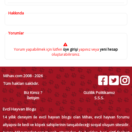
Hakkında
Yorumlar
Yorum yapabilmek için lütfen
üye girişi
yapınız veya
yeni hesap
oluşturabilirsiniz.
Mihav.com 2008 - 2026
Tüm hakları saklıdır.
Biz Kimiz ?
Gizlilik Politikamız
İletişim
S.S.S.
Evcil Hayvan Blogu
14 yıllık deneyim ile evcil hayvan blogu olan Mihav, evcil hayvan forumu
altyapısı ile kedi ve köpek sahiplerinin tanışabileceği sosyal oluşum sitesidir.