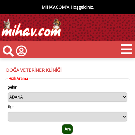
MİHAV.COM'A Hoşgeldiniz.
DOĞA VETERİNER KLİNİĞİ
Hızlı Arama
Şehir
İlçe