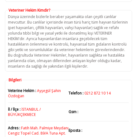
Veteriner Hekim Kimdir?
Dünya üzerinde bizlerle beraber yaşamakta olan çeşitli canlılar
mevcuttur. Bu canlılar içerisinde insan türü hariç tüm hayvan türlerinin
(pet hayvanları, çiftlik hayvanları, vahşi hayvanlar) sağlık ve refahı
yolunda tıbbi bilgi ve yasal yetki ile donatılmış kişi VETERİNER
HEKİM'dir. Ayrıca hayvanlardan insanlara geçebilecek tüm
hastalıkların önlenmesi ve kontrolü, hayvansal tüm gıdaların kontrolü
gibi yetki ve sorumluluklar da veteriner hekimlerin görevlerindendir.
Bu doğrultuda Veteriner Hekimler, hayvanların sağlıkta ve hastalıkta
yanlarında olan, olmayan dillerinden anlayan kişiler olduğu kadar,
insanların da sağlığı ile yakından ilgili kişilerdir.
Bilgileri
Veterine Hekim :
Ayşegül Şahin
Telefon :
0212 872 10 14
Özdoğan
İl / İlçe :
İSTANBUL /
Gsm :
BÜYÜKÇEKMECE
Adres :
Fatih Mah. Palmiye Meydanı
Eposta :
Cengiz Topel Cad. 89/A Tuna Apt.