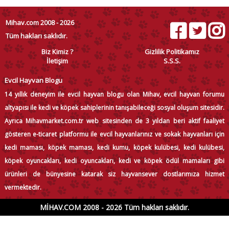
Mihav.com 2008 - 2026
Tüm hakları saklıdır.
Biz Kimiz ?
Gizlilik Politikamız
İletişim
S.S.S.
Evcil Hayvan Blogu
14 yıllık deneyim ile evcil hayvan blogu olan Mihav, evcil hayvan forumu
altyapısı ile kedi ve köpek sahiplerinin tanışabileceği sosyal oluşum sitesidir.
Ayrıca Mihavmarket.com.tr web sitesinden de 3 yıldan beri aktif faaliyet
gösteren e-ticaret platformu ile evcil hayvanlarınız ve sokak hayvanları için
kedi maması, köpek maması, kedi kumu, köpek kulübesi, kedi kulübesi,
köpek oyuncakları, kedi oyuncakları, kedi ve köpek ödül mamaları gibi
ürünleri de bünyesine katarak siz hayvansever dostlarımıza hizmet
vermektedir.
MİHAV.COM 2008 - 2026 Tüm hakları saklıdır.