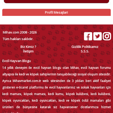
Profil Mesajlari
Mihav.com 2008 - 2026
Tüm hakları saklıdır.
Biz Kimiz ?
Gizlilik Politikamız
İletişim
S.S.S.
Evcil Hayvan Blogu
14 yıllık deneyim ile evcil hayvan blogu olan Mihav, evcil hayvan forumu
altyapısı ile kedi ve köpek sahiplerinin tanışabileceği sosyal oluşum sitesidir.
Ayrıca Mihavmarket.com.tr web sitesinden de 3 yıldan beri aktif faaliyet
gösteren e-ticaret platformu ile evcil hayvanlarınız ve sokak hayvanları için
kedi maması, köpek maması, kedi kumu, köpek kulübesi, kedi kulübesi,
köpek oyuncakları, kedi oyuncakları, kedi ve köpek ödül mamaları gibi
ürünleri de bünyesine katarak siz hayvansever dostlarımıza hizmet