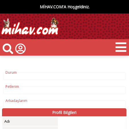
MİHAV.COM'A Hoşgeldiniz.
Durum
Petlerim
Arkadaşlarım
Profil Bilgileri
Adı