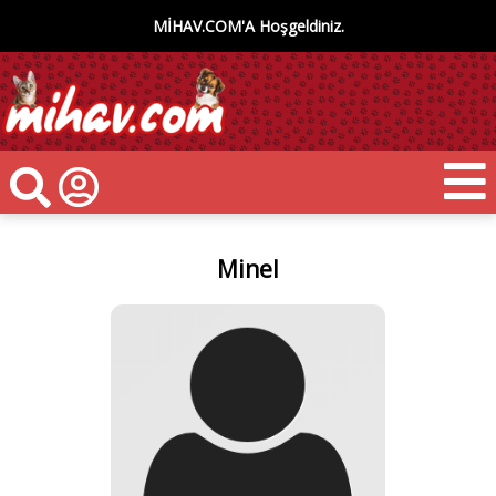
MİHAV.COM'A Hoşgeldiniz.
Minel