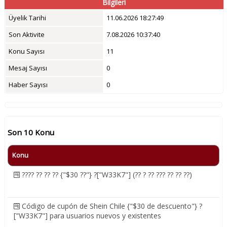
Bilgileri
Üyelik Tarihi
11.06.2026 18:27:49
Son Aktivite
7.08.2026 10:37:40
Konu Sayısı
11
Mesaj Sayısı
0
Haber Sayısı
0
Son 10 Konu
Konu
???? ?? ?? ?? {"$30 ??"} ?["W33K7"] (?? ? ?? ??? ?? ?? ??)
Código de cupón de Shein Chile {"$30 de descuento"} ?
["W33K7"] para usuarios nuevos y existentes