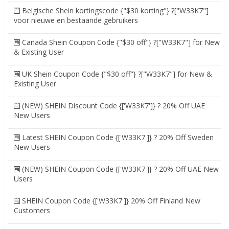
Belgische Shein kortingscode {"$30 korting"} ?["W33K7"]
voor nieuwe en bestaande gebruikers
Canada Shein Coupon Code {"$30 off"} ?["W33K7"] for New
& Existing User
UK Shein Coupon Code {"$30 off"} ?["W33K7"] for New &
Existing User
(NEW) SHEIN Discount Code {['W33K7']} ? 20% Off UAE
New Users
Latest SHEIN Coupon Code {['W33K7']} ? 20% Off Sweden
New Users
(NEW) SHEIN Coupon Code {['W33K7']} ? 20% Off UAE New
Users
SHEIN Coupon Code {['W33K7']} 20% Off Finland New
Customers