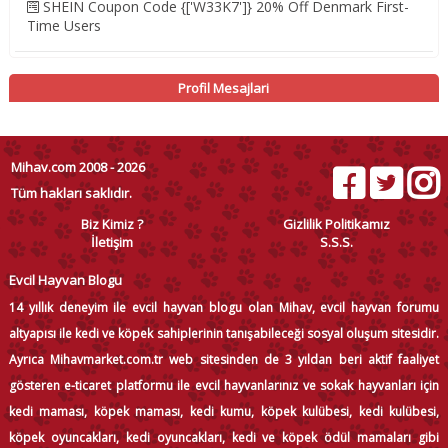
SHEIN Coupon Code {['W33K7']} 20% Off Denmark First-
Time Users
Profil Mesajlari
Mihav.com 2008 - 2026
Tüm hakları saklıdır.
Biz Kimiz ?
Gizlilik Politikamız
İletişim
S.S.S.
Evcil Hayvan Blogu
14 yıllık deneyim ile evcil hayvan blogu olan Mihav, evcil hayvan forumu
altyapısı ile kedi ve köpek sahiplerinin tanışabileceği sosyal oluşum sitesidir.
Ayrıca Mihavmarket.com.tr web sitesinden de 3 yıldan beri aktif faaliyet
gösteren e-ticaret platformu ile evcil hayvanlarınız ve sokak hayvanları için
kedi maması, köpek maması, kedi kumu, köpek kulübesi, kedi kulübesi,
köpek oyuncakları, kedi oyuncakları, kedi ve köpek ödül mamaları gibi