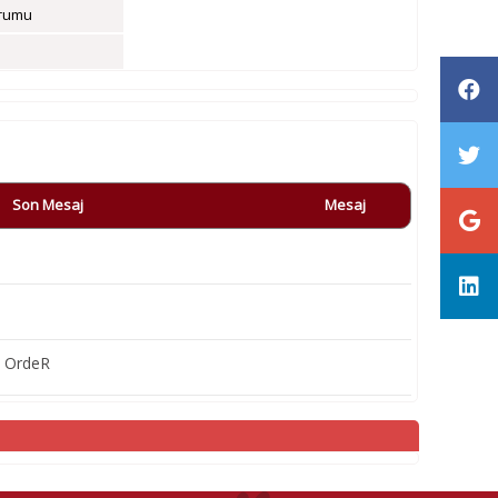
rumu
Son Mesaj
Mesaj
T OrdeR