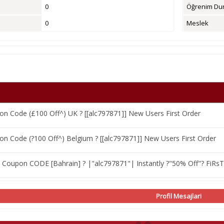
0
Öğrenim Du
0
Meslek
 Code (£100 Off^) UK ? [[alc797871]] New Users First Order
 Code (?100 Off^) Belgium ? [[alc797871]] New Users First Order
Coupon CODE [Bahrain] ? |"alc797871"| Instantly ?"50% Off"? FiRs
Profil Mesajlari