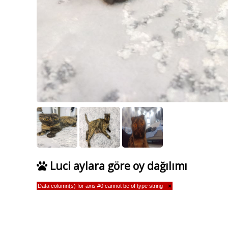
Luci aylara göre oy dağılımı
Data column(s) for axis #0 cannot be of type string
×