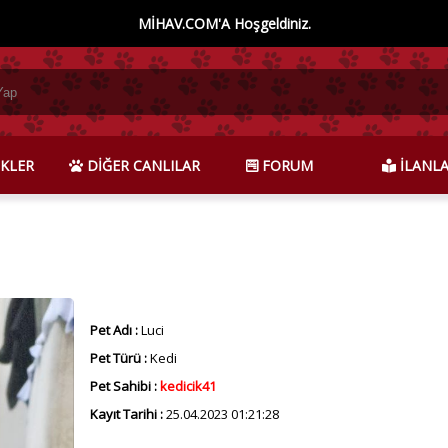
MİHAV.COM'A Hoşgeldiniz.
KLER
DİĞER CANLILAR
FORUM
İLANL
Pet Adı :
Luci
Pet Türü :
Kedi
Pet Sahibi :
kedicik41
Kayıt Tarihi :
25.04.2023 01:21:28