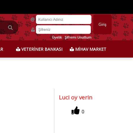
Üyelik
-
Şifremi Unuttum
AR
VETERİNER BANKASI
MİHAV MARKET
Luci oy verin
0