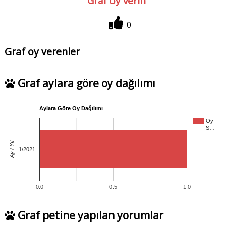
Graf oy verin
0
Graf oy verenler
Graf aylara göre oy dağılımı
Aylara Göre Oy Dağılımı
Oy
S…
Ay / Yıl
1/2021
0.0
0.5
1.0
Graf petine yapılan yorumlar