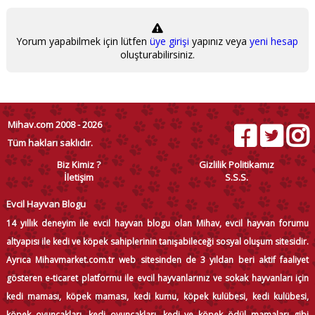
Yorum yapabilmek için lütfen
üye girişi
yapınız veya
yeni hesap
oluşturabilirsiniz.
Mihav.com 2008 - 2026
Tüm hakları saklıdır.
Biz Kimiz ?
Gizlilik Politikamız
İletişim
S.S.S.
Evcil Hayvan Blogu
14 yıllık deneyim ile evcil hayvan blogu olan Mihav, evcil hayvan forumu
altyapısı ile kedi ve köpek sahiplerinin tanışabileceği sosyal oluşum sitesidir.
Ayrıca Mihavmarket.com.tr web sitesinden de 3 yıldan beri aktif faaliyet
gösteren e-ticaret platformu ile evcil hayvanlarınız ve sokak hayvanları için
kedi maması, köpek maması, kedi kumu, köpek kulübesi, kedi kulübesi,
köpek oyuncakları, kedi oyuncakları, kedi ve köpek ödül mamaları gibi