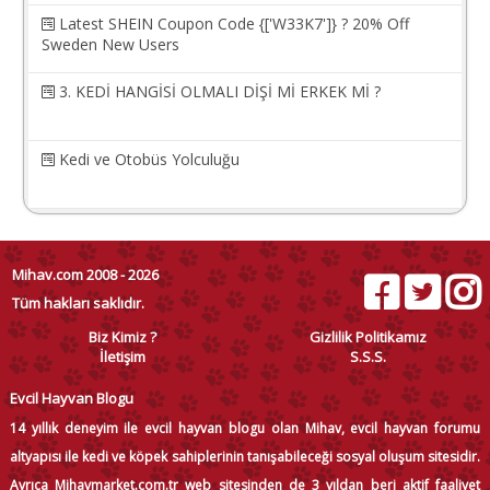
Latest SHEIN Coupon Code {['W33K7']} ? 20% Off
Sweden New Users
3. KEDİ HANGİSİ OLMALI DİŞİ Mİ ERKEK Mİ ?
Kedi ve Otobüs Yolculuğu
Mihav.com 2008 - 2026
Tüm hakları saklıdır.
Biz Kimiz ?
Gizlilik Politikamız
İletişim
S.S.S.
Evcil Hayvan Blogu
14 yıllık deneyim ile evcil hayvan blogu olan Mihav, evcil hayvan forumu
altyapısı ile kedi ve köpek sahiplerinin tanışabileceği sosyal oluşum sitesidir.
Ayrıca Mihavmarket.com.tr web sitesinden de 3 yıldan beri aktif faaliyet