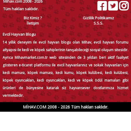
Mihav.com 2008 - 2026
Tüm hakları saklıdır.
Biz Kimiz ?
Gizlilik Politikamız
İletişim
S.S.S.
Evcil Hayvan Blogu
14 yıllık deneyim ile evcil hayvan blogu olan Mihav, evcil hayvan forumu
altyapısı ile kedi ve köpek sahiplerinin tanışabileceği sosyal oluşum sitesidir.
Ayrıca Mihavmarket.com.tr web sitesinden de 3 yıldan beri aktif faaliyet
gösteren e-ticaret platformu ile evcil hayvanlarınız ve sokak hayvanları için
kedi maması, köpek maması, kedi kumu, köpek kulübesi, kedi kulübesi,
köpek oyuncakları, kedi oyuncakları, kedi ve köpek ödül mamaları gibi
ürünleri de bünyesine katarak siz hayvansever dostlarımıza hizmet
vermektedir.
MİHAV.COM 2008 - 2026 Tüm hakları saklıdır.